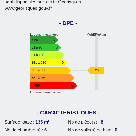
sont disponibles sur le site Géorisques :
www.georisques.gouv.fr
DPE
Logement économe
kWhEP/m².an
Diagnostic
≤ 50
A
Performance
51 à 90
B
Energie
91 à 150
C
151 à 230
D
kWhEP/m².an
231 à 330
E
269
331 à 450
F
< 450
G
Logement énergivore
CARACTÉRISTIQUES
Surface totale :
135 m²
Nb de pièce(s) :
8
Nb de chambre(s) :
6
Nb de salle(s) de bain :
0