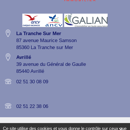
La Tranche Sur Mer
87 avenue Maurice Samson
85360 La Tranche sur Mer
Avrillé
39 avenue du Général de Gaulle
85440 Avrillé
Appelez-
02 51 30 08 09
nous
Appelez-
02 51 22 38 06
nous
Contact
-
Plan du site
-
Mentions légales
-
Exercez vos droits
-
Ce site utilise des cookies et vous donne le contrôle sur ceux que