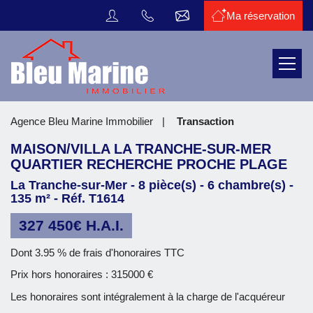
Ma réservation
Transaction
Menu
Location
de
vacances
Vous
Agence Bleu Marine Immobilier
Transaction
êtes
Faire
ici
MAISON/VILLA LA TRANCHE-SUR-MER
estimer
:
QUARTIER RECHERCHE PROCHE PLAGE
votre
bien
La Tranche-sur-Mer - 8 pièce(s) - 6 chambre(s) -
135 m² - Réf. T1614
La
327 450€ H.A.I.
Tranche
sur
Dont 3.95 % de frais d'honoraires TTC
mer
Prix hors honoraires : 315000 €
L'agence
Les honoraires sont intégralement à la charge de l'acquéreur
Contact