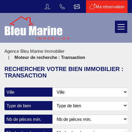
Ma réservation
Transaction
Menu
Location
de
vacances
Vous
Agence Bleu Marine Immobilier
êtes
Faire
Moteur de recherche : Transaction
ici
estimer
:
RECHERCHER VOTRE BIEN IMMOBILIER :
votre
TRANSACTION
bien
La
Ville
Tranche
sur
Type de bien
mer
Nb de pièces min.
L'agence
Contact